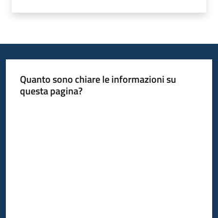
Bandi
Piani
Programmi
Progetti
Quanto sono chiare le informazioni su
questa pagina?
Valuta da 1 a 5 stelle
Fondo
sociale
europeo
Plus
Seguici