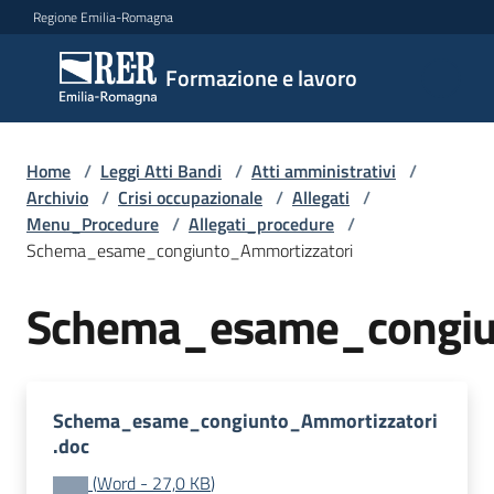
Vai al contenuto
Vai alla navigazione
Vai al footer
Regione Emilia-Romagna
Formazione
Formazione e lavoro
e lavoro
Home
/
Leggi Atti Bandi
/
Atti amministrativi
/
Argomenti
Archivio
/
Crisi occupazionale
/
Allegati
/
Menu_Procedure
/
Allegati_procedure
/
Schema_esame_congiunto_Ammortizzatori
Novità
Schema_esame_congiu
Servizi
Schema_esame_congiunto_Ammortizzatori
.doc
Leggi
(
Word
-
27,0 KB
)
Atti