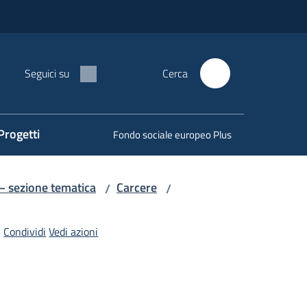
Seguici su
Cerca
Progetti
Fondo sociale europeo Plus
 – sezione tematica
Carcere
/
/
Condividi
Vedi azioni