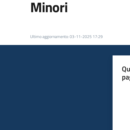
Minori
Ultimo aggiornamento
:
03-11-2025 17:29
Qu
pa
Valut