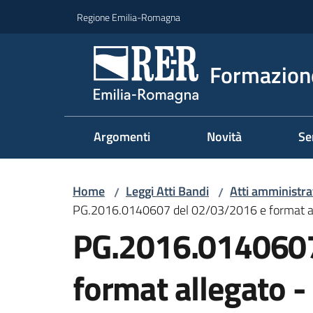
Vai al contenuto
Vai alla navigazione
Vai al footer
Regione Emilia-Romagna
Formazione
Argomenti
Novità
Se
Home
Leggi Atti Bandi
Atti amministrat
/
/
PG.2016.0140607 del 02/03/2016 e format al
PG.2016.0140607
format allegato 