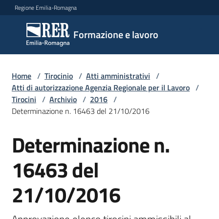
Vai al contenuto
Vai alla navigazione
Vai al footer
Regione Emilia-Romagna
Formazione
Formazione e lavoro
e lavoro
Home
/
Tirocinio
/
Atti amministrativi
/
Argomenti
Atti di autorizzazione Agenzia Regionale per il Lavoro
/
Tirocini
/
Archivio
/
2016
/
Determinazione n. 16463 del 21/10/2016
Novità
Determinazione n.
16463 del
Servizi
21/10/2016
Leggi
Atti