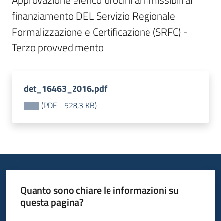
Approvazione elenco tirocini ammissibili al 
Bandi
finanziamento DEL Servizio Regionale 
Formalizzazione e Certificazione (SRFC) - 
Piani
Programmi
Progetti
det_16463_2016.pdf
(
PDF
-
528,3 KB
)
Fondo
sociale
europeo
Plus
Quanto sono chiare le informazioni su
questa pagina?
Seguici
Valuta da 1 a 5 stelle