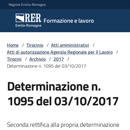
Vai al contenuto
Vai alla navigazione
Vai al footer
Regione Emilia-Romagna
Formazione
Formazione e lavoro
e lavoro
Home
/
Tirocinio
/
Atti amministrativi
/
Argomenti
Atti di autorizzazione Agenzia Regionale per il Lavoro
/
Tirocini
/
Archivio
/
2017
/
Determinazione n. 1095 del 03/10/2017
Novità
Determinazione n.
1095 del 03/10/2017
Servizi
Leggi
Seconda rettifica alla propria determinazione 
Atti