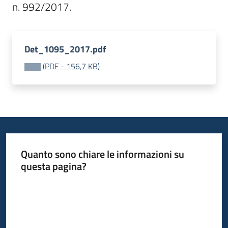
Bandi
Det_1095_2017.pdf
Piani
Programmi
(
PDF
-
156,7 KB
)
Progetti
Fondo
sociale
Quanto sono chiare le informazioni su
europeo
questa pagina?
Plus
Valuta da 1 a 5 stelle
Seguici