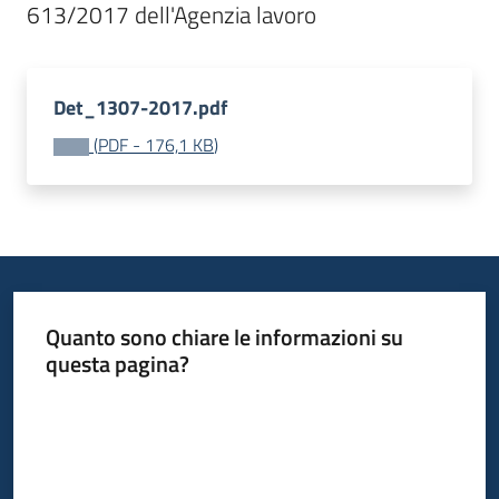
Bandi
Det_1307-2017.pdf
Piani
Programmi
(
PDF
-
176,1 KB
)
Progetti
Fondo
sociale
Quanto sono chiare le informazioni su
europeo
questa pagina?
Plus
Valuta da 1 a 5 stelle
Seguici