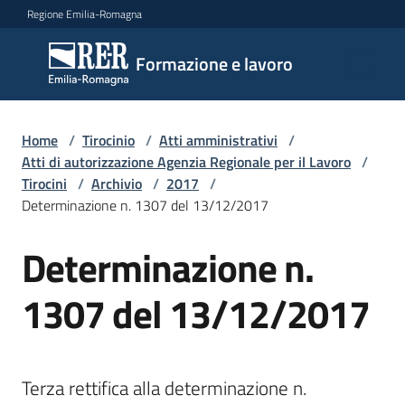
Vai al contenuto
Vai alla navigazione
Vai al footer
Regione Emilia-Romagna
Formazione
Formazione e lavoro
e lavoro
Home
/
Tirocinio
/
Atti amministrativi
/
Argomenti
Atti di autorizzazione Agenzia Regionale per il Lavoro
/
Tirocini
/
Archivio
/
2017
/
Determinazione n. 1307 del 13/12/2017
Novità
Determinazione n.
1307 del 13/12/2017
Servizi
Leggi
Terza rettifica alla determinazione n. 
Atti