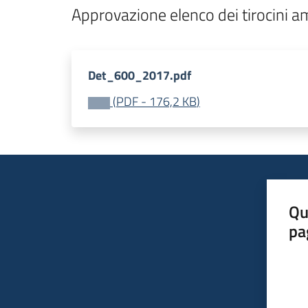
Det_600_2017.pdf
(
PDF
-
176,2 KB
)
Qu
pa
Valut