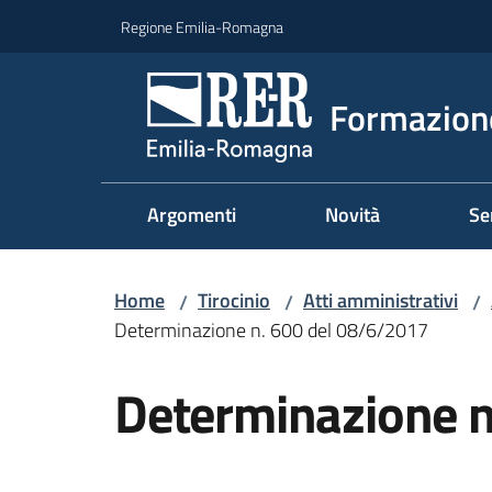
Vai al contenuto
Vai alla navigazione
Vai al footer
Regione Emilia-Romagna
Formazione
Argomenti
Novità
Se
Home
Tirocinio
Atti amministrativi
/
/
/
Determinazione n. 600 del 08/6/2017
Determinazione n