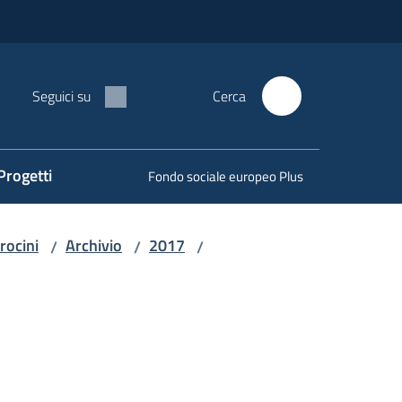
Seguici su
Cerca
Progetti
Fondo sociale europeo Plus
irocini
Archivio
2017
/
/
/