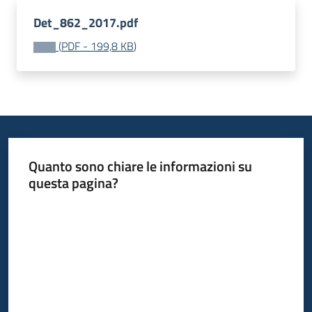
Bandi
Det_862_2017.pdf
(
PDF
-
199,8 KB
)
Piani
Programmi
Progetti
Quanto sono chiare le informazioni su
questa pagina?
Fondo
sociale
Valuta da 1 a 5 stelle
europeo
Plus
Seguici