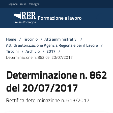
Vai al contenuto
Vai alla navigazione
Vai al footer
Regione Emilia-Romagna
Formazione
Formazione e lavoro
e lavoro
Home
/
Tirocinio
/
Atti amministrativi
/
Argomenti
Atti di autorizzazione Agenzia Regionale per il Lavoro
/
Tirocini
/
Archivio
/
2017
/
Determinazione n. 862 del 20/07/2017
Novità
Determinazione n. 862
del 20/07/2017
Servizi
Leggi
Atti