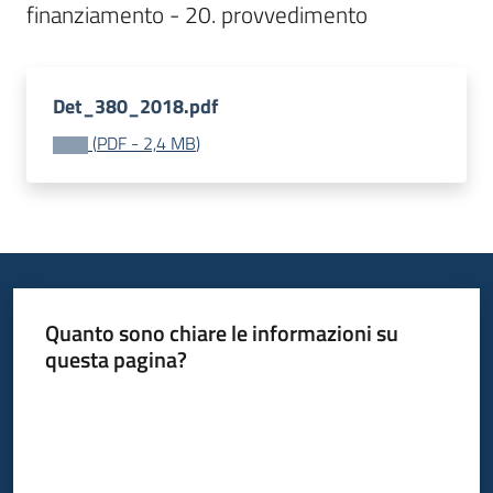
Bandi
Det_380_2018.pdf
Piani
Programmi
(
PDF
-
2,4 MB
)
Progetti
Fondo
sociale
Quanto sono chiare le informazioni su
europeo
questa pagina?
Plus
Valuta da 1 a 5 stelle
Seguici