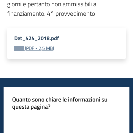
giorni e pertanto non ammissibili a 
Bandi
Piani
Programmi
Det_424_2018.pdf
Progetti
(
PDF
-
2,5 MB
)
Fondo
sociale
europeo
Quanto sono chiare le informazioni su
Plus
questa pagina?
Valuta da 1 a 5 stelle
Seguici