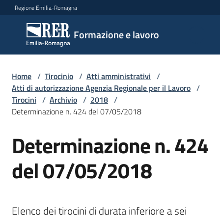
Vai al contenuto
Vai alla navigazione
Vai al footer
Regione Emilia-Romagna
Formazione
Formazione e lavoro
e lavoro
Home
/
Tirocinio
/
Atti amministrativi
/
Argomenti
Atti di autorizzazione Agenzia Regionale per il Lavoro
/
Tirocini
/
Archivio
/
2018
/
Determinazione n. 424 del 07/05/2018
Novità
Determinazione n. 424
del 07/05/2018
Servizi
Leggi
Elenco dei tirocini di durata inferiore a sei 
Atti