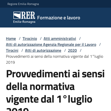
Vai al contenuto
Vai alla navigazione
Vai al footer
Regione Emilia-Romagna
Formazione
Formazione e lavoro
e lavoro
Home
/
Tirocinio
/
Atti amministrativi
/
Argomenti
Atti di autorizzazione Agenzia Regionale per il Lavoro
/
Tirocini
/
Atti di autorizzazione
/
2020
/
Provvedimenti ai sensi della normativa vigente dal 1°luglio
2019
Novità
Provvedimenti ai sensi
della normativa
Servizi
vigente dal 1°luglio
Leggi
Atti