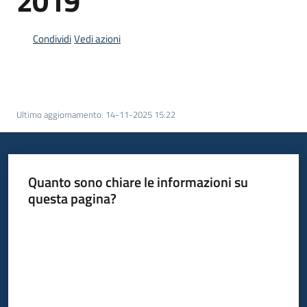
2019
Bandi
Condividi
Vedi azioni
Piani
Programmi
Progetti
Ultimo aggiornamento
:
14-11-2025 15:22
Quanto sono chiare le informazioni su
Fondo
questa pagina?
sociale
europeo
Valuta da 1 a 5 stelle
Plus
Seguici