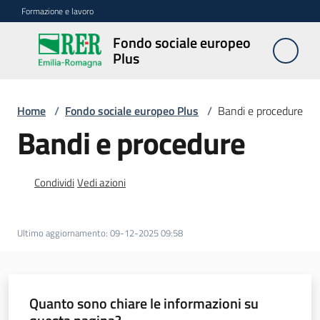
Vai al contenuto
Vai alla navigazione
Vai al footer
Formazione e lavoro
Fondo sociale europeo
Fondo
Plus
sociale
europeo
Plus
Home
/
Fondo sociale europeo Plus
/
Bandi e procedure
Bandi e procedure
Programmazione
2021-
Condividi
Vedi azioni
2027
Ultimo aggiornamento
:
09-12-2025 09:58
Bandi
e
procedure
Quanto sono chiare le informazioni su