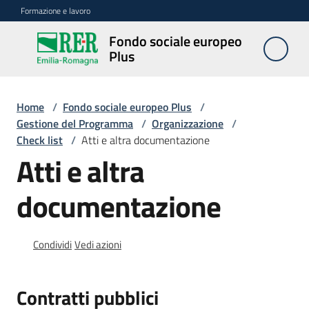
Vai al contenuto
Vai alla navigazione
Vai al footer
Formazione e lavoro
Fondo sociale europeo
Fondo
Plus
sociale
europeo
Plus
Home
/
Fondo sociale europeo Plus
/
Gestione del Programma
/
Organizzazione
/
Check list
/
Atti e altra documentazione
Atti e altra
Programmazione
2021-
2027
documentazione
Condividi
Vedi azioni
Bandi
e
procedure
Contratti pubblici