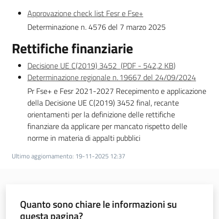
Approvazione check list Fesr e Fse+
Gestione
Determinazione n. 4576 del 7 marzo 2025
del
programma
Rettifiche finanziarie
Decisione UE C(2019) 3452
(
PDF
-
542,2 KB
)
Determinazione regionale n. 19667 del 24/09/2024
Comunicazione
Pr Fse+ e Fesr 2021-2027 Recepimento e applicazione
della Decisione UE C(2019) 3452 final, recante
orientamenti per la definizione delle rettifiche
finanziare da applicare per mancato rispetto delle
norme in materia di appalti pubblici
Ultimo aggiornamento
:
19-11-2025 12:37
Formazione
e lavoro
Argomenti
Quanto sono chiare le informazioni su
questa pagina?