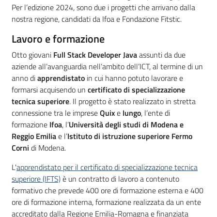
su
Per l’edizione 2024, sono due i progetti che arrivano dalla
nostra regione, candidati da Ifoa e Fondazione Fitstic.
Lavoro e formazione
Otto giovani
Full Stack Developer Java
assunti da due
aziende all’avanguardia nell’ambito dell’ICT, al termine di un
anno di
apprendistato
in cui hanno potuto lavorare e
formarsi acquisendo un
certificato di specializzazione
tecnica superiore
. Il progetto è stato realizzato in stretta
connessione tra le imprese
Quix
e
Iungo
, l’ente di
formazione
Ifoa
, l’
Università degli studi di Modena e
Reggio Emilia
e l’
Istituto di istruzione superiore Fermo
Corni
di Modena.
L'
apprendistato per il certificato di specializzazione tecnica
superiore (IFTS)
è un contratto di lavoro a contenuto
formativo che prevede 400 ore di formazione esterna e 400
ore di formazione interna, formazione realizzata da un ente
accreditato dalla Regione Emilia-Romagna e finanziata