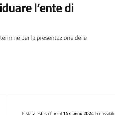
duare l’ente di
termine per la presentazione delle 
Introduzione
È stata estesa fino al
14 giugno 2024
la possibil