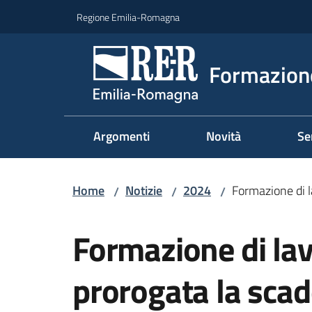
Vai al contenuto
Vai alla navigazione
Vai al footer
Regione Emilia-Romagna
Formazione
Argomenti
Novità
Se
Home
Notizie
2024
Formazione di l
/
/
/
Salta al contenuto
Formazione di lav
prorogata la sca