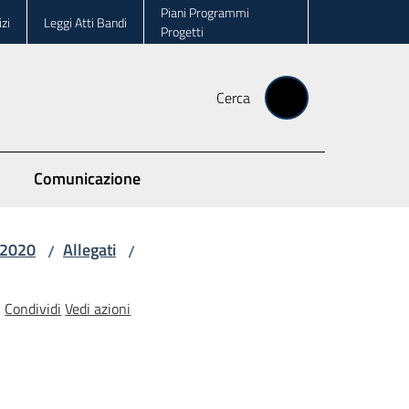
Piani Programmi
zi
Leggi Atti Bandi
Progetti
Cerca
Comunicazione
-2020
Allegati
/
/
Condividi
Vedi azioni