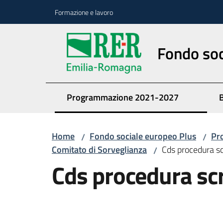
Vai al contenuto
Vai alla navigazione
Vai al footer
Formazione e lavoro
Fondo soc
Programmazione 2021-2027
Home
Fondo sociale europeo Plus
Pr
/
/
Comitato di Sorveglianza
Cds procedura s
/
Cds procedura sc