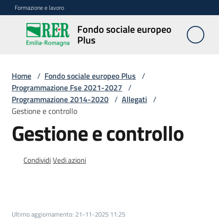
Vai al contenuto
Vai alla navigazione
Vai al footer
Formazione e lavoro
Fondo sociale europeo
Fondo
Plus
sociale
europeo
Plus
Home
/
Fondo sociale europeo Plus
/
Programmazione Fse 2021-2027
/
Programmazione 2014-2020
/
Allegati
/
Gestione e controllo
Programmazione
Gestione e controllo
2021-
2027
Condividi
Vedi azioni
Bandi
e
procedure
Ultimo aggiornamento
:
21-11-2025 11:25