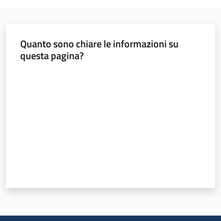
Gestione
del
Quanto sono chiare le informazioni su
programma
questa pagina?
Valuta da 1 a 5 stelle
Comunicazione
Formazione
e lavoro
Argomenti