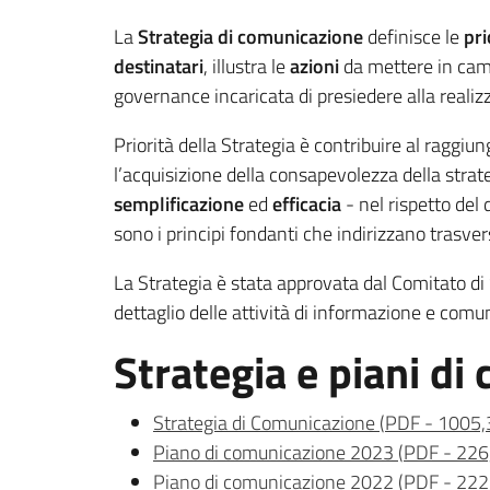
La
Strategia di comunicazione
definisce le
pri
destinatari
, illustra le
azioni
da mettere in camp
governance incaricata di presiedere alla realizz
Priorità della Strategia è contribuire al ragg
l’acquisizione della consapevolezza della stra
semplificazione
ed
efficacia
- nel rispetto del 
sono i principi fondanti che indirizzano trasve
La Strategia è stata approvata dal Comitato d
dettaglio delle attività di informazione e co
Strategia e piani di
Strategia di Comunicazione
(
PDF
-
1005,
Piano di comunicazione 2023
(
PDF
-
226
Piano di comunicazione 2022
(
PDF
-
222