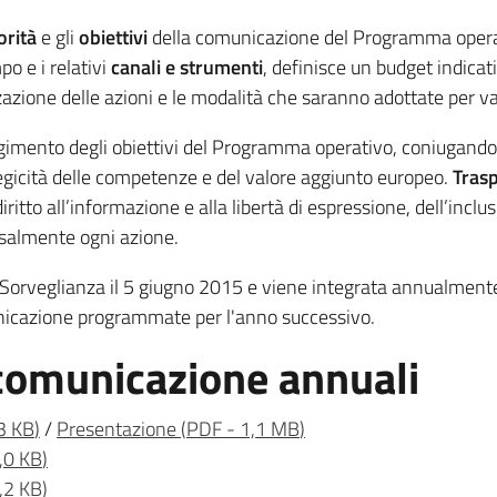
orità
e gli
obiettivi
della comunicazione del Programma operat
o e i relativi
canali e strumenti
, definisce un budget indicati
azione delle azioni e le modalità che saranno adottate per valu
iungimento degli obiettivi del Programma operativo, coniugand
tegicità delle competenze e del valore aggiunto europeo.
Tras
diritto all’informazione e alla libertà di espressione, dell’inclu
rsalmente ogni azione.
i Sorveglianza il 5 giugno 2015 e viene integrata annualmen
municazione programmate per l'anno successivo.
 comunicazione annuali
3 KB
)
/
Presentazione
(
PDF
-
1,1 MB
)
,0 KB
)
,2 KB
)