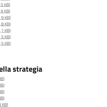
,5 KB
)
,9 KB
)
,9 KB
)
,8 KB
)
,1 KB
)
,5 KB
)
,5 KB
)
ella strategia
MB
)
MB
)
MB
)
MB
)
3 KB
)