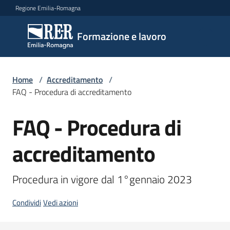
Vai al contenuto
Vai alla navigazione
Vai al footer
Regione Emilia-Romagna
Formazione
Formazione e lavoro
e lavoro
Home
/
Accreditamento
/
Argomenti
FAQ - Procedura di accreditamento
FAQ - Procedura di
Novità
accreditamento
Servizi
Procedura in vigore dal 1°gennaio 2023
Condividi
Vedi azioni
Leggi
Atti