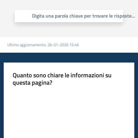
Bandi
Digita una parola chiave per trovare le risposte
...
Piani
Programmi
Progetti
Ultimo aggiornamento
:
26-01-2026 15:46
Quanto sono chiare le informazioni su
questa pagina?
Fondo
sociale
Valuta da 1 a 5 stelle
europeo
Plus
Seguici