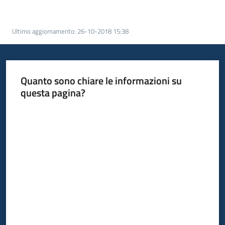
Bandi
Ultimo aggiornamento
:
26-10-2018 15:38
Piani
Programmi
Progetti
Quanto sono chiare le informazioni su
questa pagina?
Valuta da 1 a 5 stelle
Fondo
sociale
europeo
Plus
Seguici