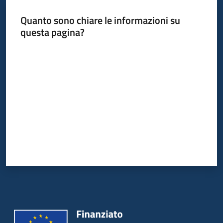
Bandi
Quanto sono chiare le informazioni su
questa pagina?
Piani
Valuta da 1 a 5 stelle
Programmi
Progetti
Fondo
sociale
europeo
Plus
Seguici