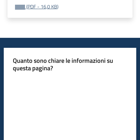
Bandi
(
PDF
-
16,0 KB
)
Piani
Programmi
Progetti
Quanto sono chiare le informazioni su
questa pagina?
Valuta da 1 a 5 stelle
Fondo
sociale
europeo
Plus
Seguici