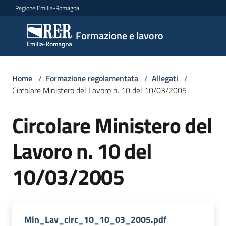
Vai al contenuto
Vai alla navigazione
Vai al footer
Regione Emilia-Romagna
Formazione
Formazione e lavoro
e lavoro
Home
/
Formazione regolamentata
/
Allegati
/
Argomenti
Circolare Ministero del Lavoro n. 10 del 10/03/2005
Circolare Ministero del
Novità
Lavoro n. 10 del
10/03/2005
Servizi
Leggi
Min_Lav_circ_10_10_03_2005.pdf
Atti