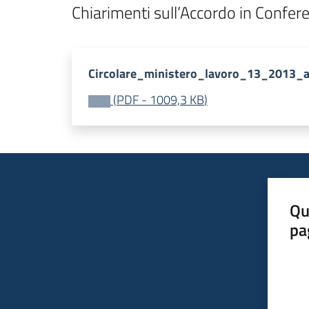
Chiarimenti sull’Accordo in Confe
Circolare_ministero_lavoro_13_2013_at
(
PDF
-
1009,3 KB
)
Qu
pa
Valut