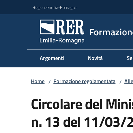
Vai al contenuto
Vai alla navigazione
Vai al footer
Regione Emilia-Romagna
Formazione
Argomenti
Novità
Se
Home
Formazione regolamentata
Alle
/
/
Circolare del Mini
n. 13 del 11/03/