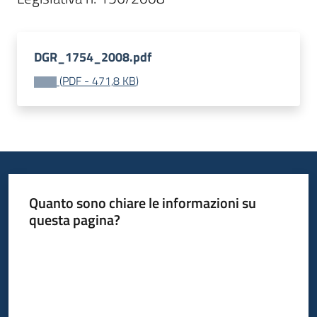
Bandi
DGR_1754_2008.pdf
Piani
(
PDF
-
471,8 KB
)
Programmi
Progetti
Fondo
Quanto sono chiare le informazioni su
sociale
questa pagina?
europeo
Plus
Valuta da 1 a 5 stelle
Seguici