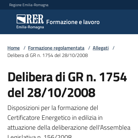
Vai al contenuto
Vai alla navigazione
Vai al footer
Regione Emilia-Romagna
Formazione
Formazione e lavoro
e lavoro
Home
/
Formazione regolamentata
/
Allegati
/
Argomenti
Delibera di GR n. 1754 del 28/10/2008
Delibera di GR n. 1754
Novità
del 28/10/2008
Servizi
Disposizioni per la formazione del 
Certificatore Energetico in edilizia in 
attuazione della deliberazione dell'Assemblea 
Leggi
Atti
Legislativa n. 156/2008