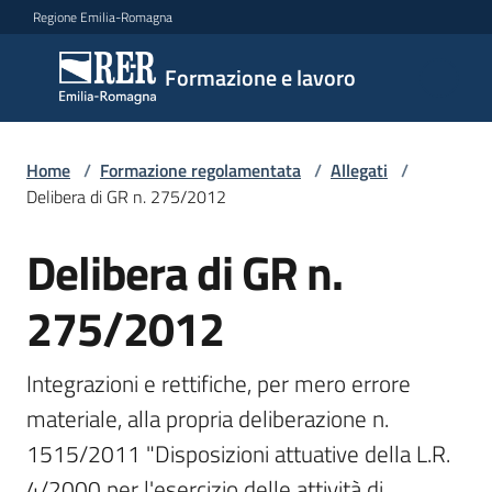
Vai al contenuto
Vai alla navigazione
Vai al footer
Regione Emilia-Romagna
Formazione
Formazione e lavoro
e lavoro
Home
/
Formazione regolamentata
/
Allegati
/
Argomenti
Delibera di GR n. 275/2012
Delibera di GR n.
Novità
275/2012
Servizi
Integrazioni e rettifiche, per mero errore 
materiale, alla propria deliberazione n. 
1515/2011 "Disposizioni attuative della L.R. 
Leggi
Atti
4/2000 per l'esercizio delle attività di 