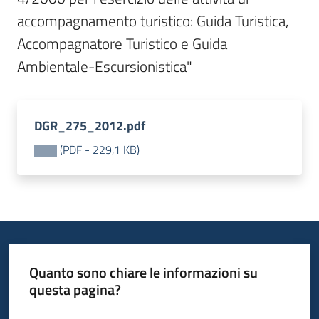
Bandi
accompagnamento turistico: Guida Turistica, 
Accompagnatore Turistico e Guida 
Ambientale-Escursionistica"
Piani
Programmi
Progetti
DGR_275_2012.pdf
(
PDF
-
229,1 KB
)
Fondo
sociale
europeo
Plus
Quanto sono chiare le informazioni su
questa pagina?
Seguici
Valuta da 1 a 5 stelle