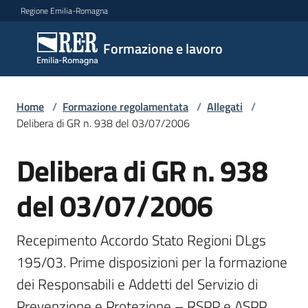
Vai al contenuto
Vai alla navigazione
Vai al footer
Regione Emilia-Romagna
Formazione
Formazione e lavoro
e lavoro
Home
/
Formazione regolamentata
/
Allegati
/
Argomenti
Delibera di GR n. 938 del 03/07/2006
Delibera di GR n. 938
Novità
del 03/07/2006
Servizi
Recepimento Accordo Stato Regioni DLgs 
195/03. Prime disposizioni per la formazione 
dei Responsabili e Addetti del Servizio di 
Leggi
Atti
Prevenzione e Protezione – RSPP e ASPP