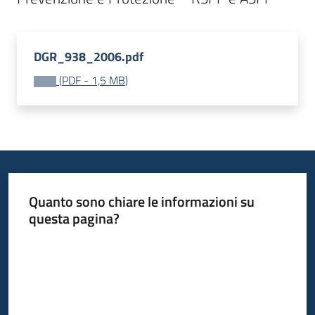
Bandi
DGR_938_2006.pdf
Piani
(
PDF
-
1,5 MB
)
Programmi
Progetti
Fondo
Quanto sono chiare le informazioni su
sociale
questa pagina?
europeo
Plus
Valuta da 1 a 5 stelle
Seguici