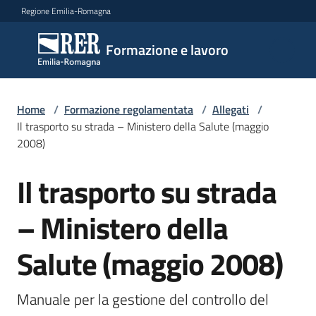
Vai al contenuto
Vai alla navigazione
Vai al footer
Regione Emilia-Romagna
Formazione
Formazione e lavoro
e lavoro
Home
/
Formazione regolamentata
/
Allegati
/
Argomenti
Il trasporto su strada – Ministero della Salute (maggio
2008)
Il trasporto su strada
Novità
– Ministero della
Servizi
Salute (maggio 2008)
Leggi
Manuale per la gestione del controllo del 
Atti