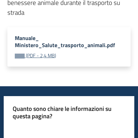
benessere animale durante il trasporto su 
Bandi
strada
Piani
Programmi
Manuale_
Progetti
Ministero_Salute_trasporto_animali.pdf
(
PDF
-
2,4 MB
)
Fondo
sociale
europeo
Plus
Quanto sono chiare le informazioni su
questa pagina?
Valuta da 1 a 5 stelle
Seguici