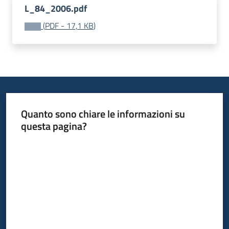
L_84_2006.pdf
Bandi
(
PDF
-
17,1 KB
)
Piani
Programmi
Progetti
Quanto sono chiare le informazioni su
questa pagina?
Fondo
Valuta da 1 a 5 stelle
sociale
europeo
Plus
Seguici