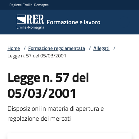
Vai al contenuto
Vai alla navigazione
Vai al footer
Regione Emilia-Romagna
Formazione
Formazione e lavoro
e lavoro
Home
/
Formazione regolamentata
/
Allegati
/
Argomenti
Legge n. 57 del 05/03/2001
Legge n. 57 del
Novità
05/03/2001
Servizi
Disposizioni in materia di apertura e 
regolazione dei mercati
Leggi
Atti