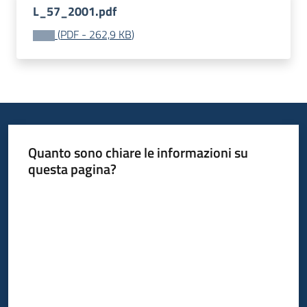
L_57_2001.pdf
Bandi
(
PDF
-
262,9 KB
)
Piani
Programmi
Progetti
Quanto sono chiare le informazioni su
questa pagina?
Fondo
Valuta da 1 a 5 stelle
sociale
europeo
Plus
Seguici