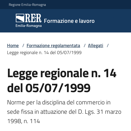
Vai al contenuto
Vai alla navigazione
Vai al footer
Regione Emilia-Romagna
Formazione
Formazione e lavoro
e lavoro
Home
/
Formazione regolamentata
/
Allegati
/
Argomenti
Legge regionale n. 14 del 05/07/1999
Legge regionale n. 14
Novità
del 05/07/1999
Servizi
Norme per la disciplina del commercio in 
sede fissa in attuazione del D. Lgs. 31 marzo 
1998, n. 114 
Leggi
Atti