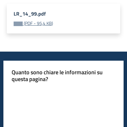
Bandi
LR_14_99.pdf
(
PDF
-
95,4 KB
)
Piani
Programmi
Progetti
Quanto sono chiare le informazioni su
Fondo
questa pagina?
sociale
Valuta da 1 a 5 stelle
europeo
Plus
Seguici