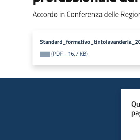
Accordo in Conferenza delle Regio
Standard_formativo_tintolavanderia_2
(
PDF
-
16,7 KB
)
Qu
pa
Valut