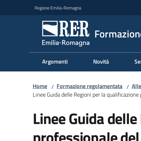
Vai al contenuto
Vai alla navigazione
Vai al footer
Regione Emilia-Romagna
Formazione
Argomenti
Novità
Se
Home
Formazione regolamentata
Alle
/
/
Linee Guida delle Regioni per la qualificazione
Linee Guida delle 
professionale del