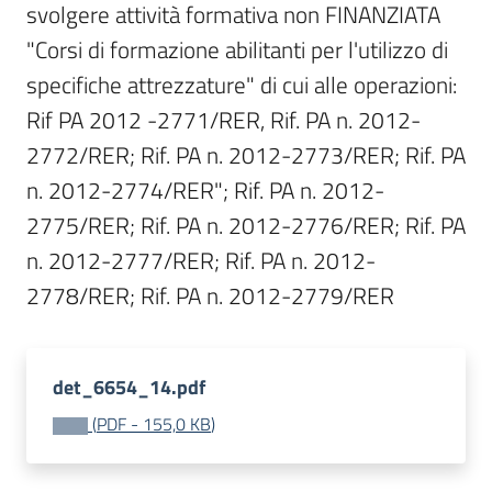
svolgere attività formativa non FINANZIATA 
Bandi
"Corsi di formazione abilitanti per l'utilizzo di 
specifiche attrezzature" di cui alle operazioni: 
Piani
Rif PA 2012 -2771/RER, Rif. PA n. 2012-
Programmi
2772/RER; Rif. PA n. 2012-2773/RER; Rif. PA 
Progetti
n. 2012-2774/RER"; Rif. PA n. 2012-
2775/RER; Rif. PA n. 2012-2776/RER; Rif. PA 
n. 2012-2777/RER; Rif. PA n. 2012-
2778/RER; Rif. PA n. 2012-2779/RER
Fondo
sociale
europeo
Plus
det_6654_14.pdf
(
PDF
-
155,0 KB
)
Seguici