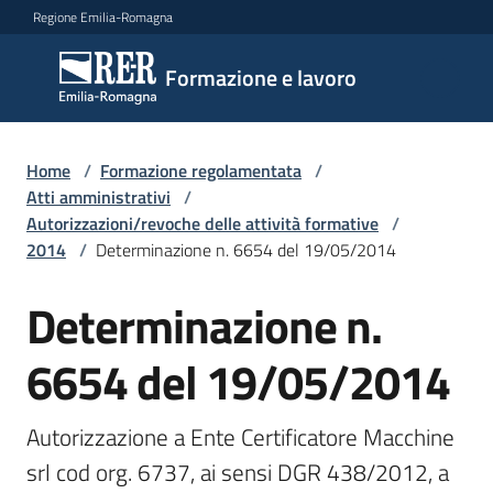
Vai al contenuto
Vai alla navigazione
Vai al footer
Regione Emilia-Romagna
Formazione
Formazione e lavoro
e lavoro
Home
/
Formazione regolamentata
/
Argomenti
Atti amministrativi
/
Autorizzazioni/revoche delle attività formative
/
2014
/
Determinazione n. 6654 del 19/05/2014
Novità
Determinazione n.
6654 del 19/05/2014
Servizi
Autorizzazione a Ente Certificatore Macchine 
Leggi
srl cod org. 6737, ai sensi DGR 438/2012, a 
Atti