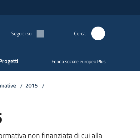
Seguici su
Cerca
Progetti
Fondo sociale europeo Plus
rmative
2015
/
/
5
mativa non finanziata di cui alla 