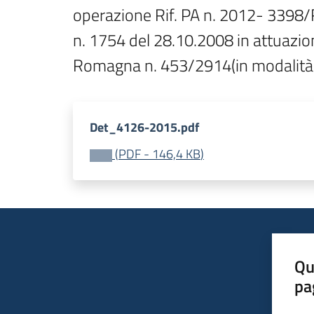
operazione Rif. PA n. 2012- 3398/
n. 1754 del 28.10.2008 in attuazio
Romagna n. 453/2914(in modalità f
Det_4126-2015.pdf
(
PDF
-
146,4 KB
)
Qu
pa
Valut