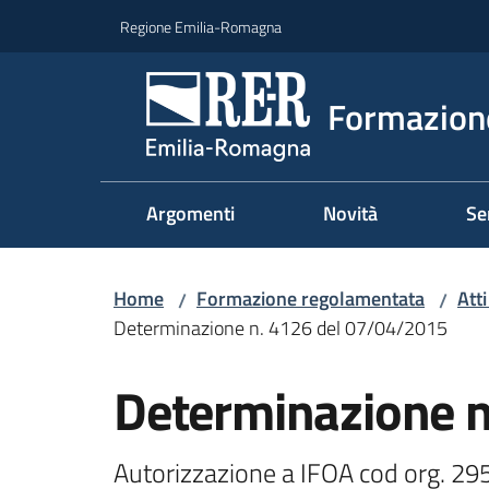
Vai al contenuto
Vai alla navigazione
Vai al footer
Regione Emilia-Romagna
Formazione
Argomenti
Novità
Se
Home
Formazione regolamentata
Att
/
/
Determinazione n. 4126 del 07/04/2015
Determinazione 
Autorizzazione a IFOA cod org. 295,