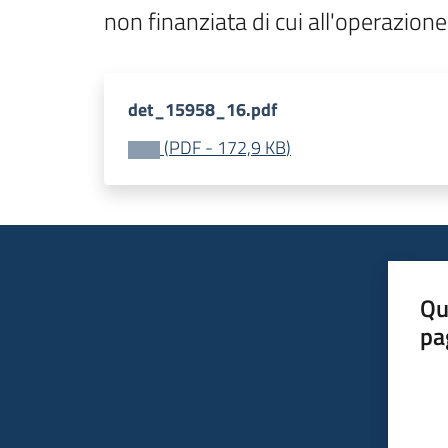
non finanziata di cui all'operazio
det_15958_16.pdf
(
PDF
-
172,9 KB
)
Qu
pa
Valut