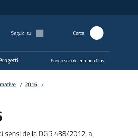
Seguici su
Cerca
Progetti
Fondo sociale europeo Plus
rmative
2016
/
/
6
ai sensi della DGR 438/2012, a 