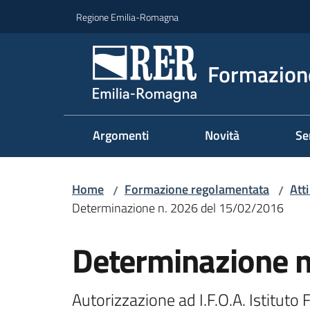
Vai al contenuto
Vai alla navigazione
Vai al footer
Regione Emilia-Romagna
Formazione
Argomenti
Novità
Se
Home
Formazione regolamentata
Att
/
/
Determinazione n. 2026 del 15/02/2016
Determinazione 
Autorizzazione ad I.F.O.A. Istituto