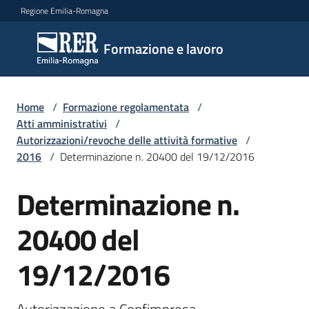
Vai al contenuto
Vai alla navigazione
Vai al footer
Regione Emilia-Romagna
Formazione
Formazione e lavoro
e lavoro
Home
/
Formazione regolamentata
/
Argomenti
Atti amministrativi
/
Autorizzazioni/revoche delle attività formative
/
2016
/
Determinazione n. 20400 del 19/12/2016
Novità
Determinazione n.
20400 del
Servizi
19/12/2016
Leggi
Atti