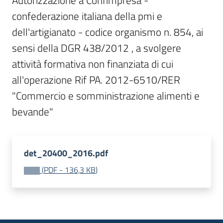
Autorizzazione a Confimpresa - 
Bandi
confederazione italiana della pmi e 
dell'artigianato - codice organismo n. 854, ai 
sensi della DGR 438/2012 , a svolgere 
Piani
Programmi
attività formativa non finanziata di cui 
Progetti
all'operazione Rif PA. 2012-6510/RER 
"Commercio e somministrazione alimenti e 
bevande"
Fondo
sociale
det_20400_2016.pdf
europeo
(
PDF
-
136,3 KB
)
Plus
Seguici