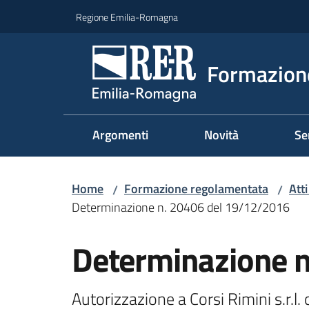
Vai al contenuto
Vai alla navigazione
Vai al footer
Regione Emilia-Romagna
Formazione
Argomenti
Novità
Se
Home
Formazione regolamentata
Att
/
/
Determinazione n. 20406 del 19/12/2016
Determinazione 
Autorizzazione a Corsi Rimini s.r.l.