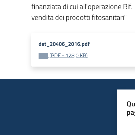
finanziata di cui all'operazione Rif.
vendita dei prodotti fitosanitari"
det_20406_2016.pdf
(
PDF
-
128,0 KB
)
Qu
pa
Valut