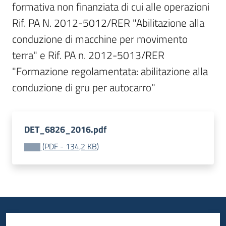
formativa non finanziata di cui alle operazioni 
Bandi
Rif. PA N. 2012-5012/RER "Abilitazione alla 
conduzione di macchine per movimento 
Piani
terra" e Rif. PA n. 2012-5013/RER 
Programmi
"Formazione regolamentata: abilitazione alla 
Progetti
conduzione di gru per autocarro"
DET_6826_2016.pdf
Fondo
(
PDF
-
134,2 KB
)
sociale
europeo
Plus
Seguici