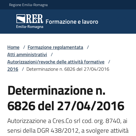
Vai al contenuto
Vai alla navigazione
Vai al footer
Regione Emilia-Romagna
Formazione
Formazione e lavoro
e lavoro
Home
/
Formazione regolamentata
/
Argomenti
Atti amministrativi
/
Autorizzazioni/revoche delle attività formative
/
2016
/
Determinazione n. 6826 del 27/04/2016
Novità
Determinazione n.
6826 del 27/04/2016
Servizi
Autorizzazione a Cres.Co srl cod. org. 8740, ai 
Leggi
sensi della DGR 438/2012, a svolgere attività 
Atti