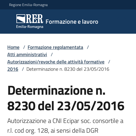
Vai al contenuto
Vai alla navigazione
Vai al footer
Regione Emilia-Romagna
Formazione
Formazione e lavoro
e lavoro
Home
/
Formazione regolamentata
/
Argomenti
Atti amministrativi
/
Autorizzazioni/revoche delle attività formative
/
2016
/
Determinazione n. 8230 del 23/05/2016
Novità
Determinazione n.
8230 del 23/05/2016
Servizi
Autorizzazione a CNI Ecipar soc. consortile a 
Leggi
r.l. cod org. 128, ai sensi della DGR 
Atti