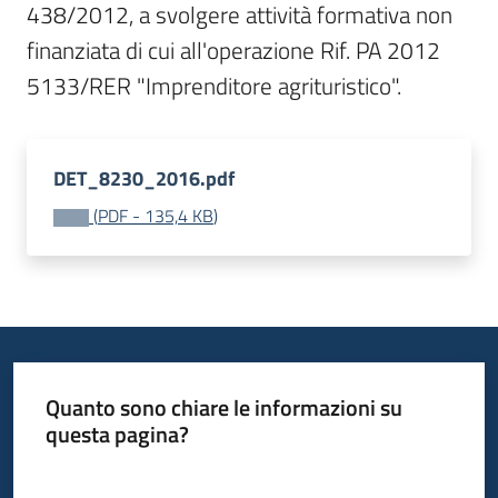
438/2012, a svolgere attività formativa non 
Bandi
finanziata di cui all'operazione Rif. PA 2012 
5133/RER "Imprenditore agrituristico".
Piani
Programmi
Progetti
DET_8230_2016.pdf
(
PDF
-
135,4 KB
)
Fondo
sociale
europeo
Plus
Quanto sono chiare le informazioni su
questa pagina?
Valuta da 1 a 5 stelle
Seguici