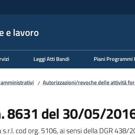
 e lavoro
rvizi
Leggi Atti Bandi
Piani Programmi 
i amministrativi
Autorizzazioni/revoche delle attività fo
/
n. 8631 del 30/05/201
s.r.l. cod org. 5106, ai sensi della DGR 438/20