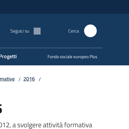
Seguici su
Cerca
Progetti
Fondo sociale europeo Plus
rmative
2016
/
/
6
12, a svolgere attività formativa 