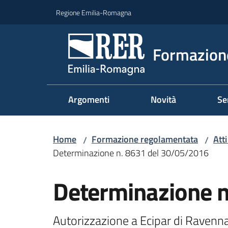
Vai al contenuto
Vai alla navigazione
Vai al footer
Regione Emilia-Romagna
Formazione
Argomenti
Novità
Se
Home
Formazione regolamentata
Att
/
/
Determinazione n. 8631 del 30/05/2016
Determinazione 
Autorizzazione a Ecipar di Ravenna 