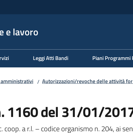
 e lavoro
rvizi
Leggi Atti Bandi
Piani Programmi 
i amministrativi
Autorizzazioni/revoche delle attività fo
/
n. 1160 del 31/01/201
. coop. a r.l. – codice organismo n. 204, ai se