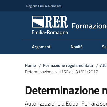
Vai al contenuto
Vai alla navigazione
Vai al footer
Regione Emilia-Romagna
Formazione
Argomenti
Novità
Se
Home
Formazione regolamentata
Att
/
/
Determinazione n. 1160 del 31/01/2017
Determinazione 
Autorizzazione a Ecipar Ferrara soc