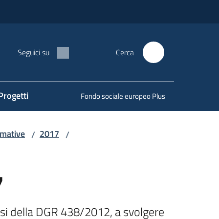
Seguici su
Cerca
Progetti
Fondo sociale europeo Plus
rmative
2017
/
/
7
nsi della DGR 438/2012, a svolgere 