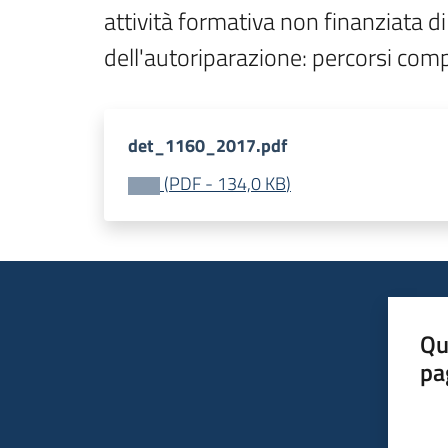
attività formativa non finanziata d
dell'autoriparazione: percorsi comp
det_1160_2017.pdf
(
PDF
-
134,0 KB
)
Qu
pa
Valut