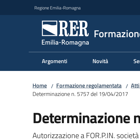
Vai al contenuto
Vai alla navigazione
Vai al footer
Regione Emilia-Romagna
Formazione
Argomenti
Novità
Se
Home
Formazione regolamentata
Att
/
/
Determinazione n. 5757 del 19/04/2017
Determinazione 
Autorizzazione a FOR.P.IN. società 