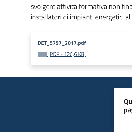
svolgere attività formativa non fi
installatori di impianti energetici al
DET_5757_2017.pdf
(
PDF
-
126,6 KB
)
Qu
pa
Valut