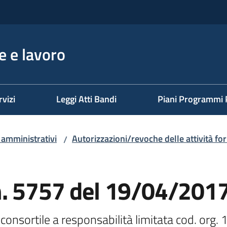
 e lavoro
rvizi
Leggi Atti Bandi
Piani Programmi 
i amministrativi
Autorizzazioni/revoche delle attività fo
/
n. 5757 del 19/04/201
consortile a responsabilità limitata cod. org. 