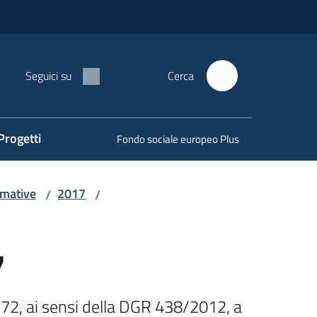
Seguici su
Cerca
Progetti
Fondo sociale europeo Plus
rmative
2017
/
/
7
172, ai sensi della DGR 438/2012, a 