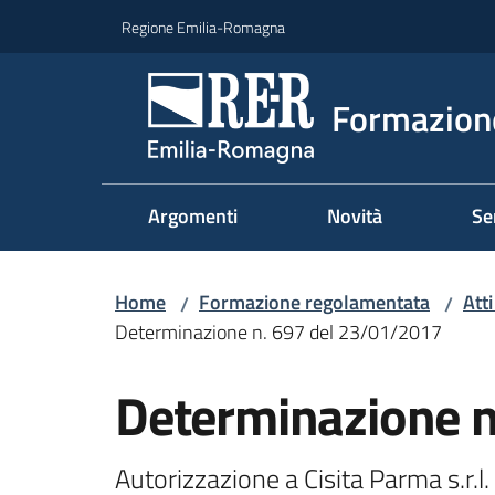
Vai al contenuto
Vai alla navigazione
Vai al footer
Regione Emilia-Romagna
Formazione
Argomenti
Novità
Se
Home
Formazione regolamentata
Att
/
/
Determinazione n. 697 del 23/01/2017
Determinazione n
Autorizzazione a Cisita Parma s.r.l