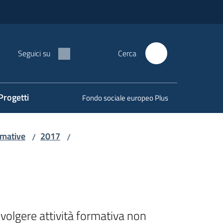
Seguici su
Cerca
Progetti
Fondo sociale europeo Plus
rmative
2017
/
/
volgere attività formativa non 