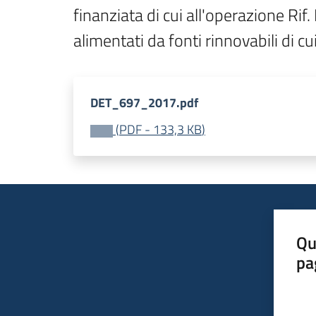
finanziata di cui all'operazione Ri
alimentati da fonti rinnovabili di cu
DET_697_2017.pdf
(
PDF
-
133,3 KB
)
Qu
pa
Valut