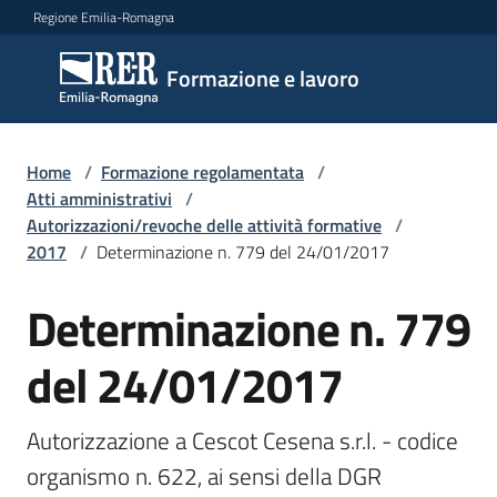
Vai al contenuto
Vai alla navigazione
Vai al footer
Regione Emilia-Romagna
Formazione
Formazione e lavoro
e lavoro
Home
/
Formazione regolamentata
/
Argomenti
Atti amministrativi
/
Autorizzazioni/revoche delle attività formative
/
2017
/
Determinazione n. 779 del 24/01/2017
Novità
Determinazione n. 779
del 24/01/2017
Servizi
Autorizzazione a Cescot Cesena s.r.l. - codice 
Leggi
organismo n. 622, ai sensi della DGR 
Atti