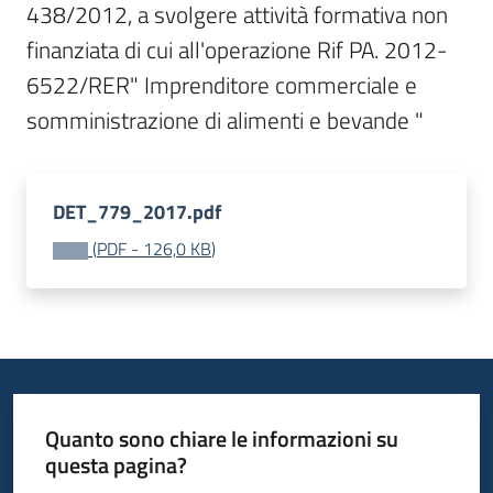
438/2012, a svolgere attività formativa non 
Bandi
finanziata di cui all'operazione Rif PA. 2012-
6522/RER" Imprenditore commerciale e 
Piani
somministrazione di alimenti e bevande "
Programmi
Progetti
DET_779_2017.pdf
(
PDF
-
126,0 KB
)
Fondo
sociale
europeo
Plus
Quanto sono chiare le informazioni su
questa pagina?
Seguici