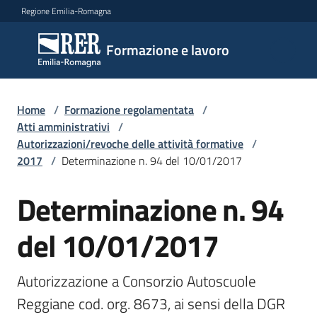
Vai al contenuto
Vai alla navigazione
Vai al footer
Regione Emilia-Romagna
Formazione
Formazione e lavoro
e lavoro
Home
/
Formazione regolamentata
/
Argomenti
Atti amministrativi
/
Autorizzazioni/revoche delle attività formative
/
2017
/
Determinazione n. 94 del 10/01/2017
Novità
Determinazione n. 94
del 10/01/2017
Servizi
Autorizzazione a Consorzio Autoscuole 
Leggi
Reggiane cod. org. 8673, ai sensi della DGR 
Atti