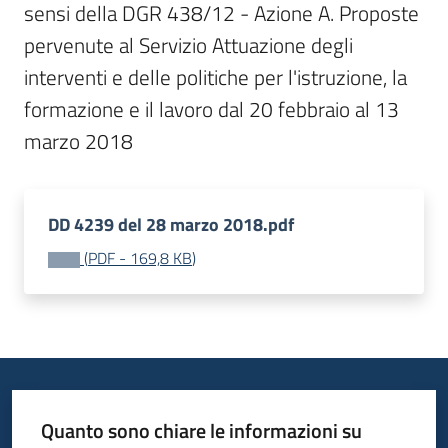
sensi della DGR 438/12 - Azione A. Proposte 
Bandi
pervenute al Servizio Attuazione degli 
interventi e delle politiche per l'istruzione, la 
Piani
formazione e il lavoro dal 20 febbraio al 13 
Programmi
marzo 2018
Progetti
DD 4239 del 28 marzo 2018.pdf
(
PDF
-
169,8 KB
)
Fondo
sociale
europeo
Plus
Quanto sono chiare le informazioni su
Seguici