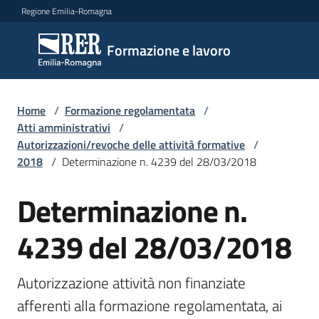
Vai al contenuto
Vai alla navigazione
Vai al footer
Regione Emilia-Romagna
Formazione
Formazione e lavoro
e lavoro
Home
/
Formazione regolamentata
/
Argomenti
Atti amministrativi
/
Autorizzazioni/revoche delle attività formative
/
2018
/
Determinazione n. 4239 del 28/03/2018
Novità
Determinazione n.
4239 del 28/03/2018
Servizi
Autorizzazione attività non finanziate 
Leggi
afferenti alla formazione regolamentata, ai 
Atti