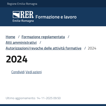
Vai al contenuto
Vai alla navigazione
Vai al footer
Regione Emilia-Romagna
Formazione
Formazione e lavoro
e lavoro
Home
/
Formazione regolamentata
/
Argomenti
Atti amministrativi
/
Autorizzazioni/revoche delle attività formative
/
2024
2024
Novità
Condividi
Vedi azioni
Servizi
Ultimo aggiornamento
:
14-11-2025 09:50
Leggi
Atti