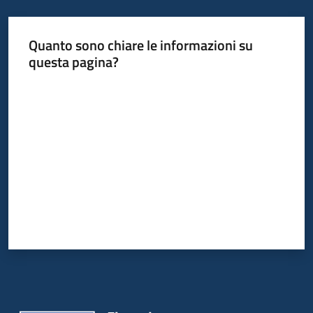
Bandi
Quanto sono chiare le informazioni su
questa pagina?
Piani
Programmi
Valuta da 1 a 5 stelle
Progetti
Fondo
sociale
europeo
Plus
Seguici