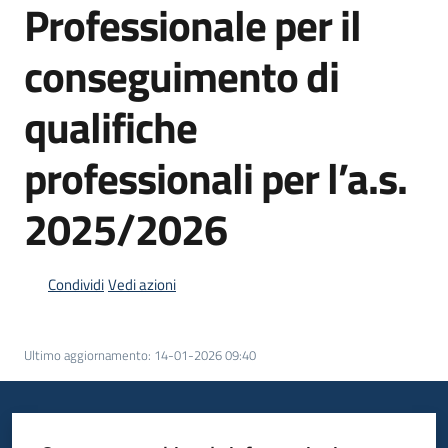
Professionale per il
Bandi
conseguimento di
Piani
qualifiche
Programmi
Progetti
professionali per l’a.s.
2025/2026
Fondo
Condividi
Vedi azioni
sociale
europeo
Plus
Ultimo aggiornamento
:
14-01-2026 09:40
Seguici