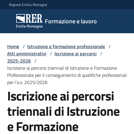
Vai al contenuto
Vai alla navigazione
Vai al footer
Regione Emilia-Romagna
Formazione
Formazione e lavoro
e lavoro
Home
/
Istruzione e formazione professionale
/
Argomenti
Atti amministrativi
/
Iscrizione ai percorsi
/
2025-2026
/
Iscrizione ai percorsi triennali di Istruzione e Formazione
Professionale per il conseguimento di qualifiche professionali
Novità
per l’a.s. 2025/2026
Iscrizione ai percorsi
Servizi
triennali di Istruzione
e Formazione
Leggi
Atti