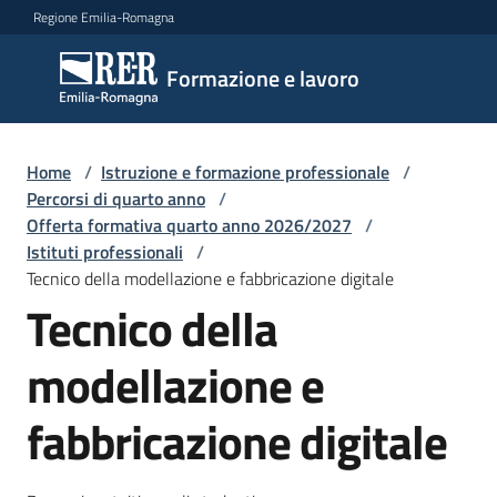
Vai al contenuto
Vai alla navigazione
Vai al footer
Regione Emilia-Romagna
Formazione
Formazione e lavoro
e lavoro
Home
/
Istruzione e formazione professionale
/
Argomenti
Percorsi di quarto anno
/
Offerta formativa quarto anno 2026/2027
/
Istituti professionali
/
Tecnico della modellazione e fabbricazione digitale
Novità
Tecnico della
modellazione e
Servizi
fabbricazione digitale
Leggi
Atti