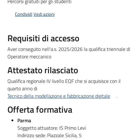
Percorsi gratuiti per gli studenti
Bandi
Condividi
Vedi azioni
Piani
Requisiti di accesso
Programmi
Progetti
Aver conseguito nell'a.s. 2025/2026 la qualifica triennale di
Operatore meccanico
Attestato rilasciato
Qualifica regionale IV livello EQF che si acquisisce con il
Fondo
quarto anno di
sociale
Tecnico della modellazione e fabbricazione digitale
.
europeo
Offerta formativa
Plus
Parma
Soggetto attuatore: IS Primo Levi
Seguici
Indirizzo sede: Piazzale Sicilia, 5