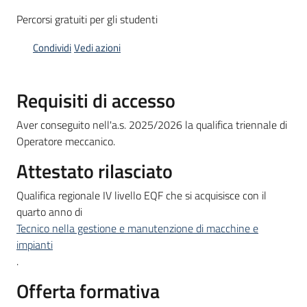
Bandi
Percorsi gratuiti per gli studenti
Condividi
Vedi azioni
Piani
Programmi
Requisiti di accesso
Progetti
Aver conseguito nell'a.s. 2025/2026 la qualifica triennale di
Operatore meccanico.
Attestato rilasciato
Fondo
Qualifica regionale IV livello EQF che si acquisisce con il
sociale
quarto anno di
europeo
Tecnico nella gestione e manutenzione di macchine e
Plus
impianti
.
Offerta formativa
Seguici