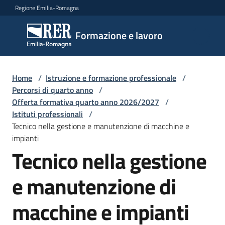
Vai al contenuto
Vai alla navigazione
Vai al footer
Regione Emilia-Romagna
Formazione
Formazione e lavoro
e lavoro
Home
/
Istruzione e formazione professionale
/
Argomenti
Percorsi di quarto anno
/
Offerta formativa quarto anno 2026/2027
/
Istituti professionali
/
Tecnico nella gestione e manutenzione di macchine e
Novità
impianti
Tecnico nella gestione
Servizi
e manutenzione di
macchine e impianti
Leggi
Atti