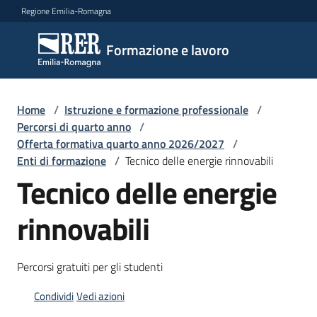
Vai al contenuto
Vai alla navigazione
Vai al footer
Regione Emilia-Romagna
Formazione
Formazione e lavoro
e lavoro
Home
/
Istruzione e formazione professionale
/
Argomenti
Percorsi di quarto anno
/
Offerta formativa quarto anno 2026/2027
/
Enti di formazione
/
Tecnico delle energie rinnovabili
Tecnico delle energie
Novità
rinnovabili
Servizi
Percorsi gratuiti per gli studenti
Leggi
Condividi
Vedi azioni
Atti