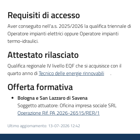
Bandi
Requisiti di accesso
Aver conseguito nell'a.s. 2025/2026 la qualifica triennale di
Piani
Operatore impianti elettrici oppure Operatore impianti
Programmi
termo-idraulici.
Progetti
Attestato rilasciato
Qualifica regionale IV livello EQF che si acquisisce con il
quarto anno di
Tecnico delle energie rinnovabili
.
Offerta formativa
Fondo
sociale
Bologna e San Lazzaro di Savena
europeo
Soggetto attuatore: Oficina impresa sociale SRL
Plus
Operazione Rif. PA 2026-26515/RER/1
Ultimo aggiornamento
:
13-07-2026 12:42
Seguici